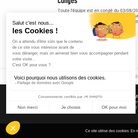
congés
Toute l’équipe est en congé du 03/08/2
16/08/2026. Vous pouvez visiter notre si
internet, nous vous souhaitons un bel ét
PORTES ET PORTAILS
SE
Alu M
3 rue Frédéric Ger
Tél.
+33 
Ce site utilise des cookies. En n