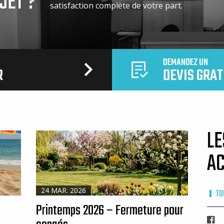
JET ?
satisfaction complète de votre part.
DEMANDEZ UN
R
DEVIS GRAT
LE
AC
24 MAR. 2026
TO
Printemps 2026 – Fermeture pour