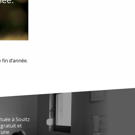
 fin d’année.
ituée à Soultz
gratuit et
r une