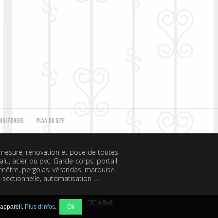
cebook
NS LÉGALES
PLAN DU SITE
 mesure, rénovation et pose de toutes
lu, acier ou pvc. Garde-corps, portail,
fenêtre, pergolas, vérandas, marquise,
 sectionnelle, automatisation …
 appareil.
Plus d'infos
.
Ok