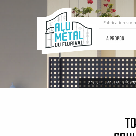
ALU
MÉTAL
DU
FLORIVAL
A PROPOS
ACCUEIL
›
ACTUALITÉS
›
T
TO