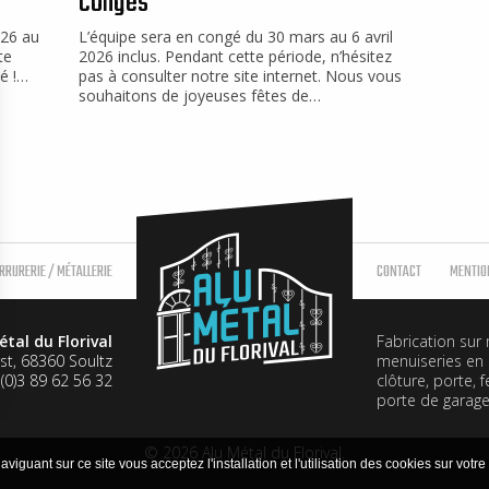
congés
Fa
026 au
L’équipe sera en congé du 30 mars au 6 avril
te
2026 inclus. Pendant cette période, n’hésitez
é !…
pas à consulter notre site internet. Nous vous
souhaitons de joyeuses fêtes de…
Alu
Métal
RRURERIE / MÉTALLERIE
CONTACT
MENTIO
du
Florival
Fabrication
sur
étal du Florival
Fabrication sur
mesure,
st
,
68360
Soultz
menuiseries en a
rénovation
(0)3 89 62 56 32
clôture, porte, 
et
porte de garage
pose
de
© 2026 Alu Métal du Florival.
toutes
aviguant sur ce site vous acceptez l'installation et l'utilisation des cookies sur votre
vos