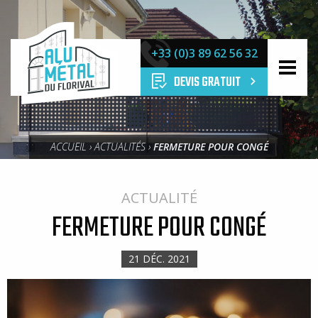
ALU
MÉTAL
+33 (0)3 89 62 56 32
DU
FLORIVAL
DEVIS GRATUIT
ACCUEIL
›
ACTUALITÉS
›
FERMETURE POUR CONGÉ
ACTUALITÉ
FERMETURE POUR CONGÉ
21 DÉC. 2021