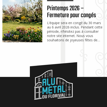
Printemps 2026 –
Fermeture pour congés
L’équipe sera en congé du 30 mars
au 6 avril 2026 inclus. Pendant cette
période, n’hésitez pas à consulter
notre site internet. Nous vous
souhaitons de joyeuses fêtes de…
Alu
Métal
du
Florival
Fabrication
sur
mesure,
rénovation
et