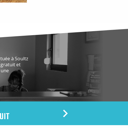
ituée à Soultz
gratuit et
r une
UIT