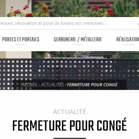
Fabrication sur mesure, rénovation et pose de toutes vos menuiseries
PORTES ET PORTAILS
SERRURERIE / MÉTALLERIE
RÉALISATIO
ACCUEIL
›
ACTUALITÉS
›
FERMETURE POUR CONGÉ
ACTUALITÉ
FERMETURE POUR CONGÉ