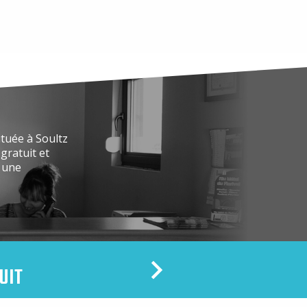
ituée à Soultz
gratuit et
r une
UIT