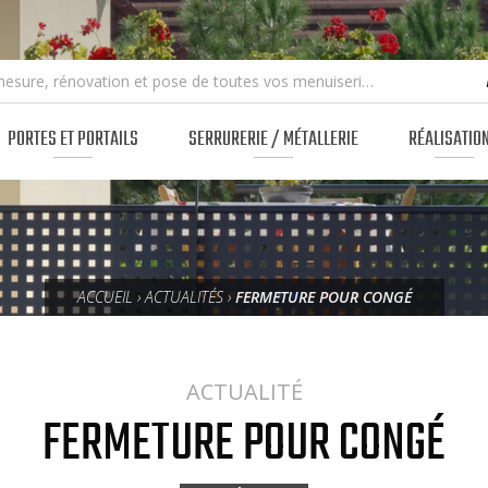
Fabrication sur mesure, rénovation et pose de toutes vos menuiseries
PORTES ET PORTAILS
SERRURERIE / MÉTALLERIE
RÉALISATIO
ACCUEIL
›
ACTUALITÉS
›
FERMETURE POUR CONGÉ
ACTUALITÉ
FERMETURE POUR CONGÉ